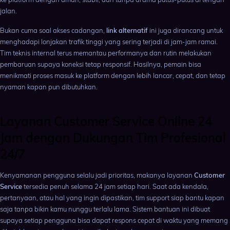
jalan.
Bukan cuma soal akses cadangan,
link alternatif
ini juga dirancang untuk
menghadapi lonjakan trafik tinggi yang sering terjadi di jam-jam ramai.
Tim teknis internal terus memantau performanya dan rutin melakukan
pembaruan supaya koneksi tetap responsif. Hasilnya, pemain bisa
menikmati proses masuk ke platform dengan lebih lancar, cepat, dan tetap
nyaman kapan pun dibutuhkan.
Layanan Customer Service Online 24
Jam dengan Dukungan Tim Profesional
24/7
Kenyamanan pengguna selalu jadi prioritas, makanya layanan
Customer
Service
tersedia penuh selama 24 jam setiap hari. Saat ada kendala,
pertanyaan, atau hal yang ingin dipastikan, tim support siap bantu kapan
saja tanpa bikin kamu nunggu terlalu lama. Sistem bantuan ini dibuat
supaya setiap pengguna bisa dapat respons cepat di waktu yang memang