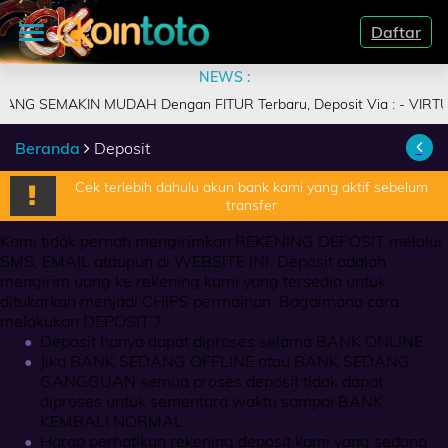
Daftar
NEWS :
BERANDA
 SEMAKIN MUDAH Dengan FITUR Terbaru, Deposit Via : - VIRTUAL ACC
DAFTAR
Beranda
Deposit
TOGEL
Cek terlebih dahulu akun bank kami yang aktif sebelum
transfer
LIVE
CASINO
Kami tidak pernah mengirimkan REKENING DEPOSIT melalui
SMS, EMAIL ataupun di WEBSITE INI. Deposit adalah
SLOT
mengirim uang ke rekening kami yang tersedia untuk
GAMES
ditukarkan menjadi CHIPS permainan. Bagaimana cara
melakukan DEPOSIT ?
DEPOSIT
Deposit hanya dapat diproses selama BANK ONLINE
Jika BANK SEDANG OFFLINE atau BANK SEDANG
HISTORY
GANGGUAN semua proses deposit tidak dapat
diproses untuk sementara waktu sampai BANK
KEMBALI NORMAL
REFERRAL
Harap perhatikan rekening deposit kami yang sedang