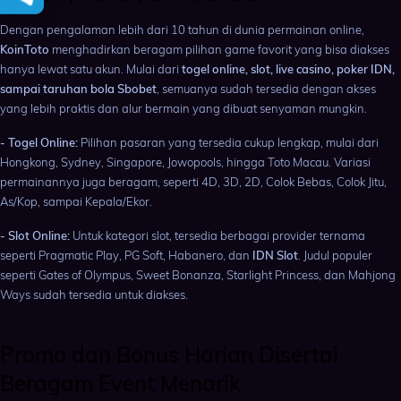
Dengan pengalaman lebih dari 10 tahun di dunia permainan online,
KoinToto
menghadirkan beragam pilihan game favorit yang bisa diakses
hanya lewat satu akun. Mulai dari
togel online, slot, live casino, poker IDN,
sampai taruhan bola Sbobet
, semuanya sudah tersedia dengan akses
yang lebih praktis dan alur bermain yang dibuat senyaman mungkin.
- Togel Online:
Pilihan pasaran yang tersedia cukup lengkap, mulai dari
Hongkong, Sydney, Singapore, Jowopools, hingga Toto Macau. Variasi
permainannya juga beragam, seperti 4D, 3D, 2D, Colok Bebas, Colok Jitu,
As/Kop, sampai Kepala/Ekor.
- Slot Online:
Untuk kategori slot, tersedia berbagai provider ternama
seperti Pragmatic Play, PG Soft, Habanero, dan
IDN Slot
. Judul populer
seperti Gates of Olympus, Sweet Bonanza, Starlight Princess, dan Mahjong
Ways sudah tersedia untuk diakses.
Promo dan Bonus Harian Disertai
Beragam Event Menarik