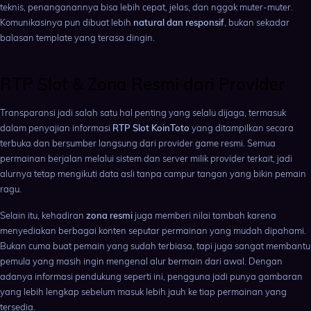
teknis, penanganannya bisa lebih cepat, jelas, dan nggak muter-muter.
Komunikasinya pun dibuat lebih
natural dan responsif
, bukan sekadar
balasan template yang terasa dingin.
RTP Slot & Zona Resmi dari Provider
Transparansi jadi salah satu hal penting yang selalu dijaga, termasuk
dalam penyajian informasi
RTP Slot KoinToto
yang ditampilkan secara
terbuka dan bersumber langsung dari provider game resmi. Semua
permainan berjalan melalui sistem dan server milik provider terkait, jadi
alurnya tetap mengikuti data asli tanpa campur tangan yang bikin pemain
ragu.
Selain itu, kehadiran
zona resmi
juga memberi nilai tambah karena
menyediakan berbagai konten seputar permainan yang mudah dipahami.
Bukan cuma buat pemain yang sudah terbiasa, tapi juga sangat membantu
pemula yang masih ingin mengenal alur bermain dari awal. Dengan
adanya informasi pendukung seperti ini, pengguna jadi punya gambaran
yang lebih lengkap sebelum masuk lebih jauh ke tiap permainan yang
tersedia.