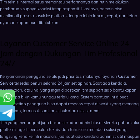
Tim teknis internal terus memantau performanya dan rutin melakukan
pembaruan supaya koneksi tetap responsif. Hasilnya, pemain bisa
menikmati proses masuk ke platform dengan lebih lancar, cepat, dan tetap
nyaman kapan pun dibutuhkan.
Layanan Customer Service Online 24
Jam dengan Dukungan Tim Profesional
24/7
Kenyamanan pengguna selalu jadi prioritas, makanya layanan
Customer
Service
tersedia penuh selama 24 jam setiap hari. Saat ada kendala,
pertanyaan, atau hal yang ingin dipastikan, tim support siap bantu kapan
saja tanpa bikin kamu nunggu terlalu lama. Sistem bantuan ini dibuat
supaya setiap pengguna bisa dapat respons cepat di waktu yang memang
dibutuhkan, termasuk saat jam sibuk atau akses ramai.
Tim yang menangani juga bukan sekadar admin biasa. Mereka paham alur
platform, ngerti persoalan teknis, dan tahu cara memberi solusi yang
langsung kena ke inti masalah. Jadi saat ada kendala administratif maupun