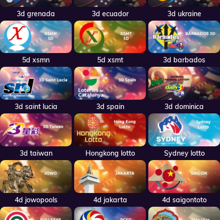
3d grenada
3d ecuador
3d ukraine
5d xsmn
5d xsmt
3d barbados
3d saint lucia
3d spain
3d dominica
3d taiwan
Hongkong lotto
Sydney lotto
4d jowopools
4d jakarta
4d saigontoto