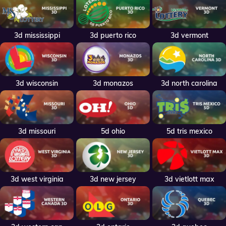
3d mississippi
3d puerto rico
3d vermont
3d wisconsin
3d monazos
3d north carolina
3d missouri
5d ohio
5d tris mexico
3d west virginia
3d new jersey
3d vietlott max