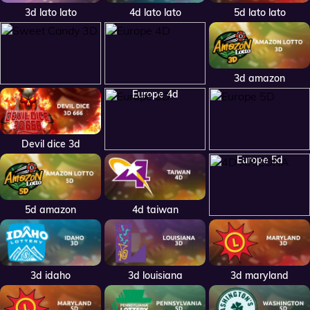
4d lato lato
5d lato lato
3d lato lato
PROMOSI
HUBUNGI
KAMI
3d amazon
DOWNLOAD
Sweet candy 3d
Europe 4d
Lupa
DAFTAR
Password?
Devil dice 3d
ASUK
Butuh
LIVE
Bantuan?
CHAT
Europe 3d
Europe 5d
2021 ©
KOINTOTO
All right
5d amazon
4d taiwan
reserved
4d arizona
3d idaho
3d louisiana
3d maryland