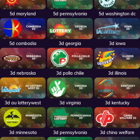
5d maryland
5d pennsylvania
5d washington dc
5d cambodia
3d georgia
3d iowa
3d nebraska
3d polla chilie
3d illinois
3d au lotterywest
3d virginia
3d kentucky
3d minnesota
3d pennsylvania
3d china welfare